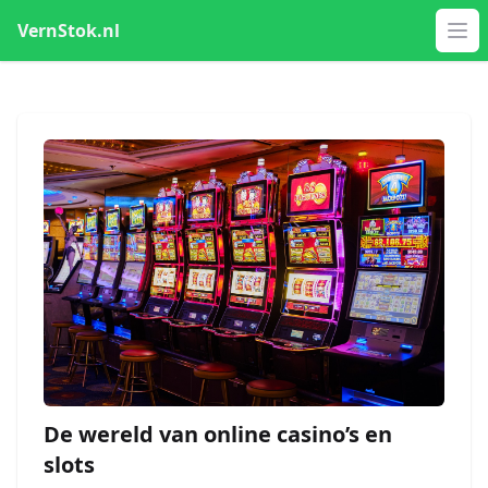
VernStok.nl
Op
De wereld van online casino’s en
slots